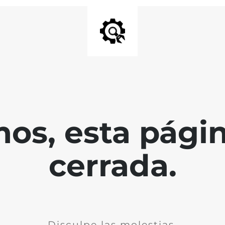
mos, esta págin
cerrada.
Disculpe las molestias.